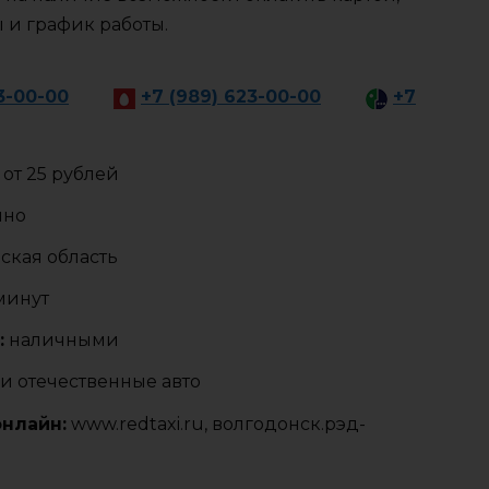
ы и график работы.
3-00-00
+7 (989) 623-00-00
+7
от 25 рублей
чно
ская область
 минут
:
наличными
и отечественные авто
онлайн:
www.redtaxi.ru, волгодонск.рэд-