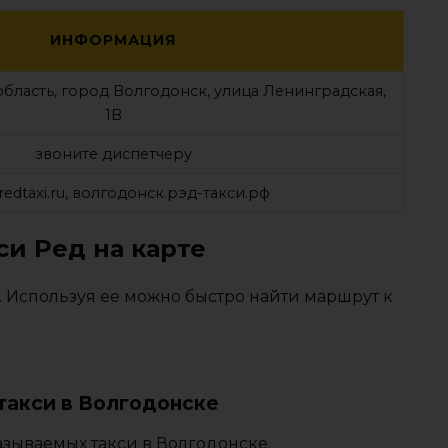
ИНФОРМАЦИЯ
область, город Волгодонск, улица Ленинградская,
1В
звоните диспетчеру
edtaxi.ru, волгодонск.рэд-такси.рф
си Ред на карте
. Используя ее можно быстро найти маршрут к
такси в Волгодонске
азываемых такси в Волгодонске.