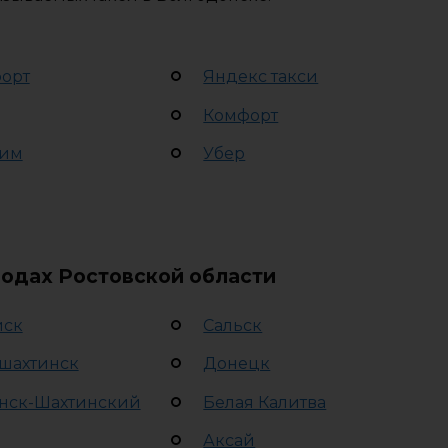
орт
Яндекс такси
Комфорт
им
Убер
родах Ростовской области
йск
Сальск
шахтинск
Донецк
нск-Шахтинский
Белая Калитва
Аксай