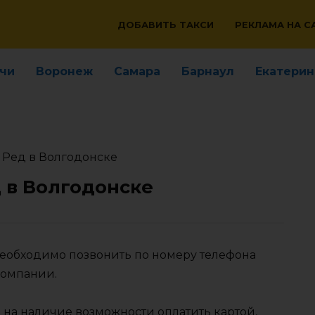
ДОБАВИТЬ ТАКСИ
РЕКЛАМА НА С
чи
Воронеж
Самара
Барнаул
Екатерин
 Ред в Волгодонске
д в Волгодонске
 необходимо позвонить по номеру телефона
компании.
 на наличие возможности оплатить картой,