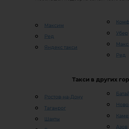
Комф
Максим
Убер
Ред
Макс
Яндекс такси
Ред
Такси в других го
Бата
Ростов-на-Дону
Ново
Таганрог
Каме
Шахты
Азов