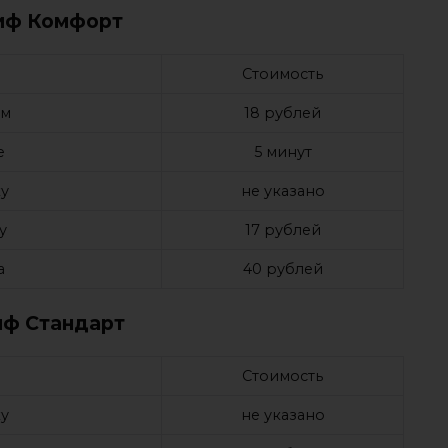
иф Комфорт
Стоимость
ом
18 рублей
е
5 минут
у
не указано
у
17 рублей
а
40 рублей
иф Стандарт
Стоимость
у
не указано