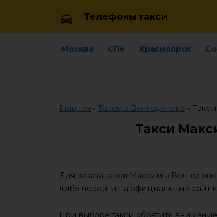
Skip
Телефоны такси
to
content
Москва
СПб
Красноярск
Со
Главная
»
Такси в Волгодонске
»
Такси
Такси Макс
Для заказа такси Максим в Волгодон
либо перейти на официальный сайт 
При выборе такси обратить внимание