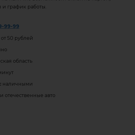
ы и график работы.
9-99-99
от 50 рублей
чно
ская область
 минут
:
наличными
и отечественные авто