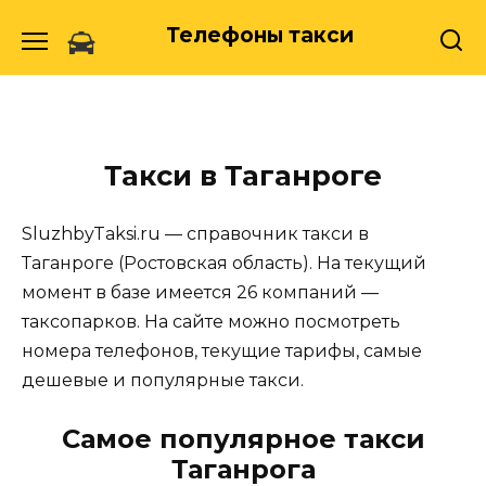
Skip
Телефоны такси
to
content
Такси в Таганроге
SluzhbyTaksi.ru — справочник такси в
Таганроге (Ростовская область). На текущий
момент в базе имеется 26 компаний —
таксопарков. На сайте можно посмотреть
номера телефонов, текущие тарифы, самые
дешевые и популярные такси.
Самое популярное такси
Таганрога