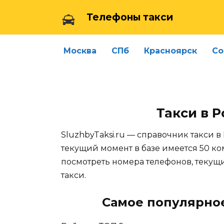
Skip
Телефоны такси
to
content
Москва
СПб
Красноярск
Со
Такси в 
SluzhbyTaksi.ru — справочник такси в 
текущий момент в базе имеется 50 ко
посмотреть номера телефонов, теку
такси.
Самое популярное