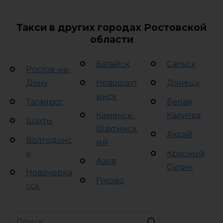
Такси в других городах Ростовской
области
Батайск
Сальск
Ростов-на-
Дону
Новошахт
Донецк
инск
Таганрог
Белая
Каменск-
Калитва
Шахты
Шахтинск
Аксай
Волгодонс
ий
к
Красный
Азов
Сулин
Новочерка
Гуково
сск
Search