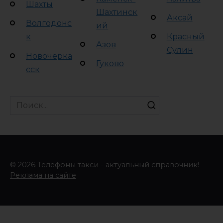
Шахты
Шахтинск
Аксай
Волгодонс
ий
к
Красный
Азов
Сулин
Новочерка
Гуково
сск
Search
for:
© 2026 Телефоны такси - актуальный справочник!
Реклама на сайте