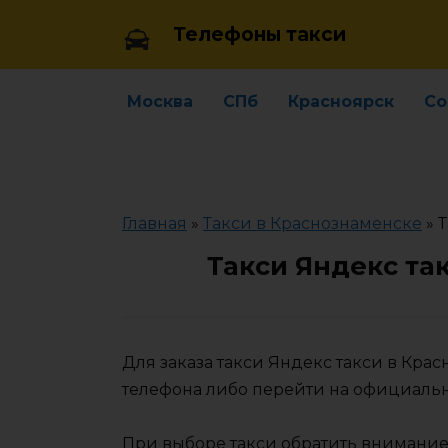
Skip
Телефоны такси
to
content
Москва
СПб
Красноярск
Со
Главная
»
Такси в Краснознаменске
»
Т
Такси Яндекс та
Для заказа такси Яндекс такси в Кр
телефона либо перейти на официаль
При выборе такси обратить внимание