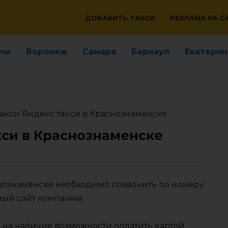
ДОБАВИТЬ ТАКСИ
РЕКЛАМА НА С
чи
Воронеж
Самара
Барнаул
Екатерин
акси Яндекс такси в Краснознаменске
кси в Краснознаменске
аснознаменске необходимо позвонить по номеру
ный сайт компании.
 на наличие возможности оплатить картой,