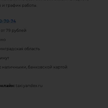
ы и график работы.
70-70-74
от 79 рублей
чно
нградская область
минут
:
наличными, банковской картой
онлайн:
taxi.yandex.ru