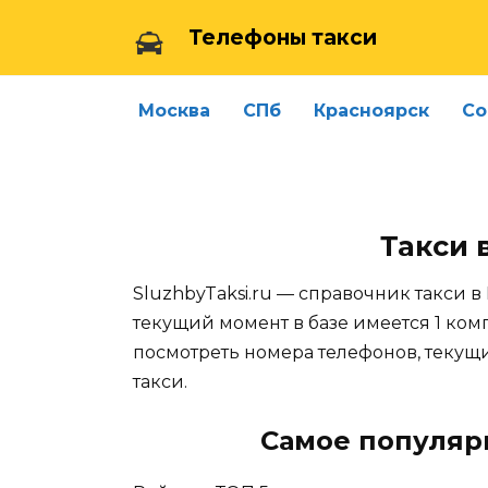
Skip
Телефоны такси
to
content
Москва
СПб
Красноярск
Со
Такси 
SluzhbyTaksi.ru — справочник такси в
текущий момент в базе имеется 1 ком
посмотреть номера телефонов, теку
такси.
Самое популяр