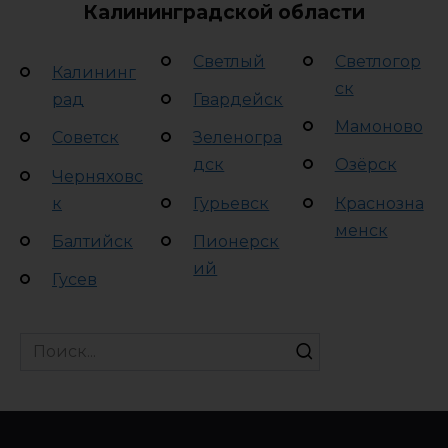
Калининградской области
Светлый
Светлогор
Калининг
ск
рад
Гвардейск
Мамоново
Советск
Зеленогра
дск
Озёрск
Черняховс
к
Гурьевск
Краснозна
менск
Балтийск
Пионерск
ий
Гусев
Search
for: