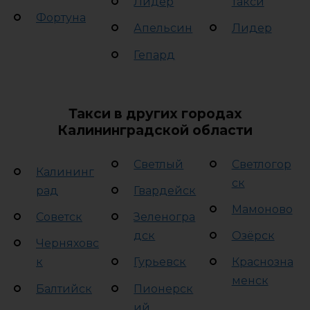
Лидер
такси
Фортуна
Апельсин
Лидер
Гепард
Такси в других городах
Калининградской области
Светлый
Светлогор
Калининг
ск
рад
Гвардейск
Мамоново
Советск
Зеленогра
дск
Озёрск
Черняховс
к
Гурьевск
Краснозна
менск
Балтийск
Пионерск
ий