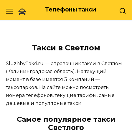
Skip
Телефоны такси
to
content
Такси в Светлом
SluzhbyTaksi.ru — справочник такси в Светлом
(Калининградская область). На текущий
момент в базе имеется 3 компаний —
таксопарков. На сайте можно посмотреть
номера телефонов, текущие тарифы, самые
дешевые и популярные такси.
Самое популярное такси
Светлого