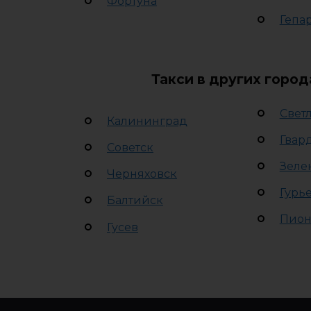
Фортуна
Гепа
Такси в других горо
Свет
Калининград
Гвар
Советск
Зеле
Черняховск
Гурь
Балтийск
Пион
Гусев