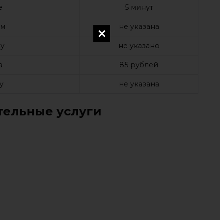
е
5 минут
ом
не указана
у
не указано
а
85 рублей
у
не указана
ельные услуги