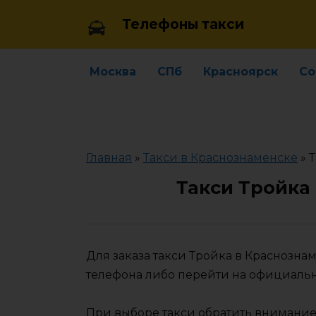
Skip
Телефоны такси
to
content
Москва
СПб
Красноярск
Со
Главная
»
Такси в Краснознаменске
»
Т
Такси Тройка
Для заказа такси Тройка в Краснозн
телефона либо перейти на официаль
При выборе такси обратить внимание