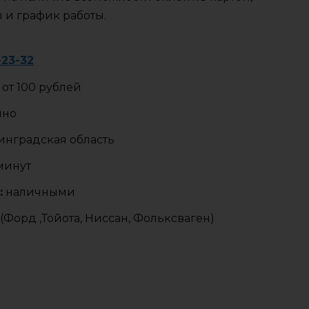
ы и график работы.
-23-32
от 100 рублей
чно
нградская область
 минут
:
наличными
Форд ,Тойота, Ниссан, Фольксваген)