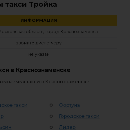
ы такси Тройка
ИНФОРМАЦИЯ
Московская область, город Краснознаменск
звоните диспетчеру
не указан
кси в Краснознаменске
азываемых такси в Краснознаменске.
дское такси
Фортуна
ер
Городское такси
ьсин
Лидер