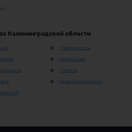
рд
дах Калининградской области
лый
Светлогорск
дейск
Мамоново
ноградск
Озёрск
евск
Краснознаменск
ерский