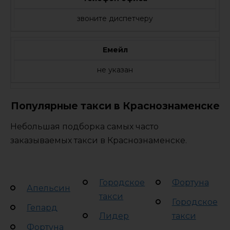
звоните диспетчеру
Емейл
не указан
Популярные такси в Краснознаменске
Небольшая подборка самых часто
заказываемых такси в Краснознаменске.
Городское
Фортуна
Апельсин
такси
Городское
Гепард
Лидер
такси
Фортуна