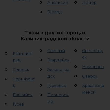
Апельсин
Лидер
Гепард
Такси в других городах
Калининградской области
Светлый
Светлогор
Калининг
ск
рад
Гвардейск
Мамоново
Советск
Зеленогра
дск
Озёрск
Черняховс
к
Гурьевск
Краснозна
менск
Балтийск
Пионерск
ий
Гусев