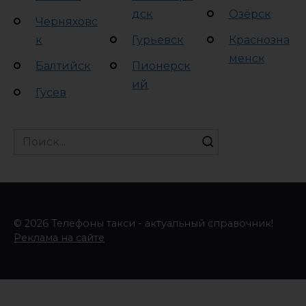
дск
Озёрск
Черняховс
к
Гурьевск
Краснозна
менск
Балтийск
Пионерск
ий
Гусев
Search
for:
© 2026 Телефоны такси - актуальный справочник!
Реклама на сайте