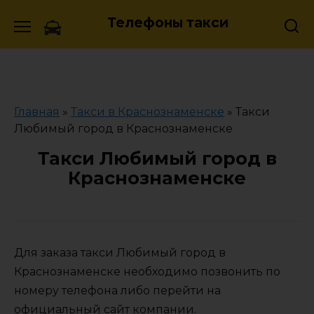
Skip
Телефоны такси
to
content
Главная
»
Такси в Краснознаменске
»
Такси
Любимый город в Краснознаменске
Такси Любимый город в
Краснознаменске
Для заказа такси Любимый город в
Краснознаменске необходимо позвонить по
номеру телефона либо перейти на
официальный сайт компании.