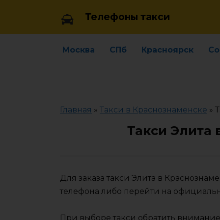
Skip
Телефоны такси
to
content
Москва
СПб
Красноярск
Со
Главная
»
Такси в Краснознаменске
»
Т
Такси Элита 
Для заказа такси Элита в Краснознам
телефона либо перейти на официаль
При выборе такси обратить внимание