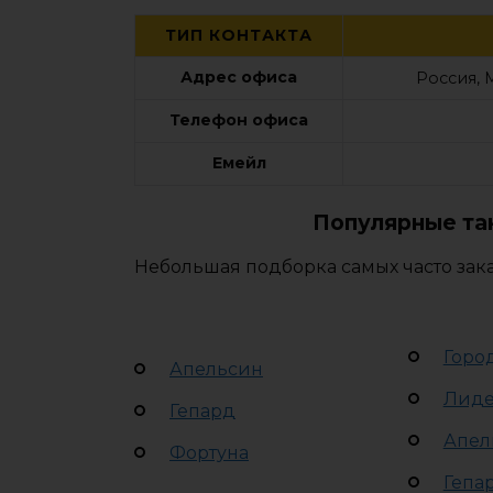
ТИП КОНТАКТА
Адрес офиса
Россия, 
Телефон офиса
Емейл
Популярные та
Небольшая подборка самых часто зак
Горо
Апельсин
Лид
Гепард
Апел
Фортуна
Гепа