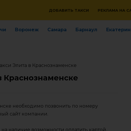
ДОБАВИТЬ ТАКСИ
РЕКЛАМА НА С
чи
Воронеж
Самара
Барнаул
Екатерин
акси Элита в Краснознаменске
в Краснознаменске
енске необходимо позвонить по номеру
ный сайт компании.
 на наличие возможности оплатить картой,