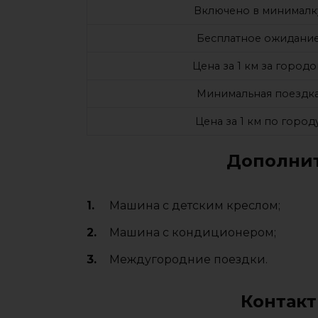
Включено в минималк
Бесплатное ожидани
Цена за 1 км за город
Минимальная поездк
Цена за 1 км по город
Дополнит
Машина с детским креслом;
Машина с кондиционером;
Междугородние поездки.
Контакт