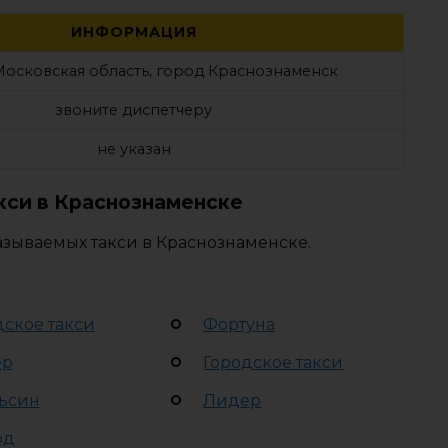
ИНФОРМАЦИЯ
Московская область, город Краснознаменск
звоните диспетчеру
не указан
кси в Краснознаменске
азываемых такси в Краснознаменске.
дское такси
Фортуна
ер
Городское такси
ьсин
Лидер
рд