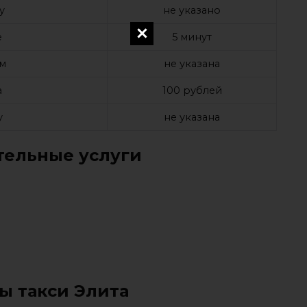
у
не указано
е
5 минут
ом
не указана
а
100 рублей
у
не указана
ельные услуги
ы такси Элита