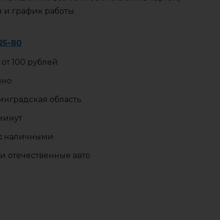
ы и график работы.
25-80
от 100 рублей
чно
нградская область
 минут
:
наличными
и отечественные авто