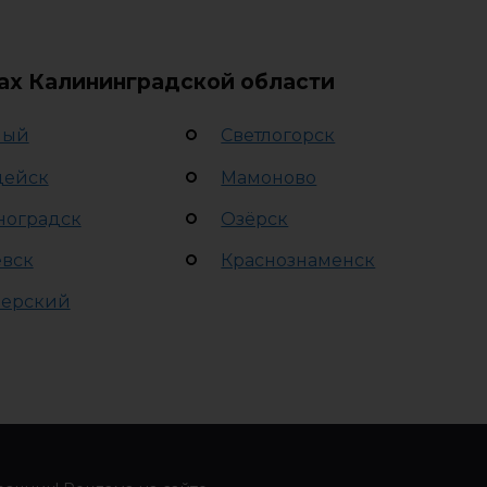
дах Калининградской области
лый
Светлогорск
дейск
Мамоново
ноградск
Озёрск
евск
Краснознаменск
ерский