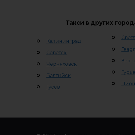
Такси в других горо
Свет
Калининград
Гвар
Советск
Зеле
Черняховск
Гурь
Балтийск
Пион
Гусев