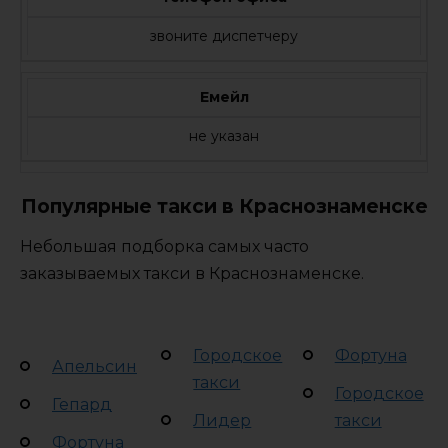
звоните диспетчеру
Емейл
не указан
Популярные такси в Краснознаменске
Небольшая подборка самых часто
заказываемых такси в Краснознаменске.
Городское
Фортуна
Апельсин
такси
Городское
Гепард
Лидер
такси
Фортуна