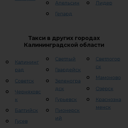
Апельсин
Лидер
Гепард
Такси в других городах
Калининградской области
Светлый
Светлогор
Калининг
ск
рад
Гвардейск
Мамоново
Советск
Зеленогра
дск
Озёрск
Черняховс
к
Гурьевск
Краснозна
менск
Балтийск
Пионерск
ий
Гусев