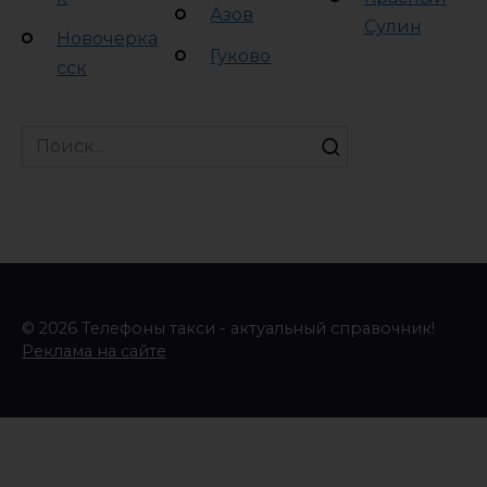
Азов
Сулин
Новочерка
Гуково
сск
Search
for:
© 2026 Телефоны такси - актуальный справочник!
Реклама на сайте