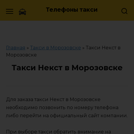
Skip
Телефоны такси
to
content
Главная
»
Такси в Морозовске
»
Такси Некст в
Морозовске
Такси Некст в Морозовске
Для заказа такси Некст в Морозовске
необходимо позвонить по номеру телефона
либо перейти на официальный сайт компании.
При выборе такси обратить внимание на