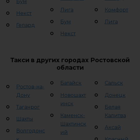
Бум
Лига
Комфорт
Некст
Бум
Лига
Гепард
Некст
Такси в других городах Ростовской
области
Батайск
Сальск
Ростов-на-
Дону
Новошахт
Донецк
инск
Таганрог
Белая
Каменск-
Калитва
Шахты
Шахтинск
Аксай
Волгодонс
ий
к
Красный