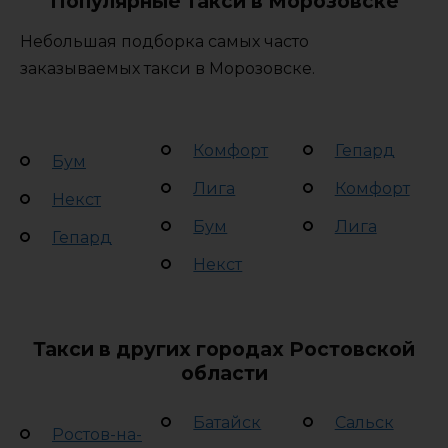
Популярные такси в Морозовске
Небольшая подборка самых часто
заказываемых такси в Морозовске.
Комфорт
Гепард
Бум
Лига
Комфорт
Некст
Бум
Лига
Гепард
Некст
Такси в других городах Ростовской
области
Батайск
Сальск
Ростов-на-