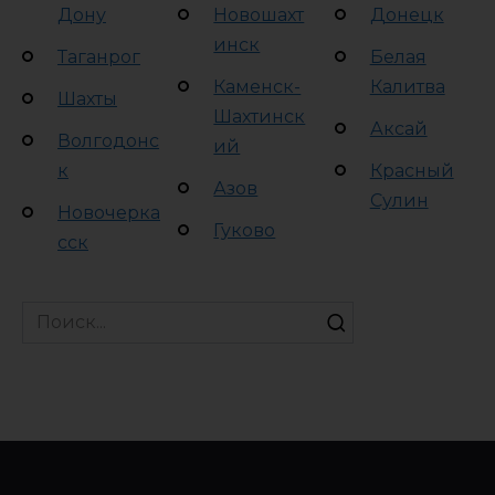
Дону
Новошахт
Донецк
инск
Таганрог
Белая
Каменск-
Калитва
Шахты
Шахтинск
Аксай
Волгодонс
ий
к
Красный
Азов
Сулин
Новочерка
Гуково
сск
Search
for: