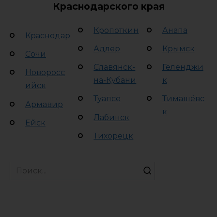
Краснодарского края
Кропоткин
Анапа
Краснодар
Адлер
Крымск
Сочи
Славянск-
Геленджи
Новоросс
на-Кубани
к
ийск
Туапсе
Тимашёвс
Армавир
к
Лабинск
Ейск
Тихорецк
Search
for: