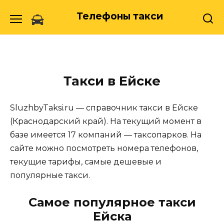
Skip
Телефоны такси
to
content
Такси в Ейске
SluzhbyTaksi.ru — справочник такси в Ейске
(Краснодарский край). На текущий момент в
базе имеется 17 компаний — таксопарков. На
сайте можно посмотреть номера телефонов,
текущие тарифы, самые дешевые и
популярные такси.
Самое популярное такси
Ейска