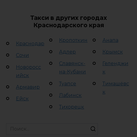
Такси в других городах
Краснодарского края
Кропоткин
Анапа
Краснодар
Адлер
Крымск
Сочи
Славянск-
Геленджи
Новоросс
на-Кубани
к
ийск
Туапсе
Тимашёвс
Армавир
к
Лабинск
Ейск
Тихорецк
Search
for: