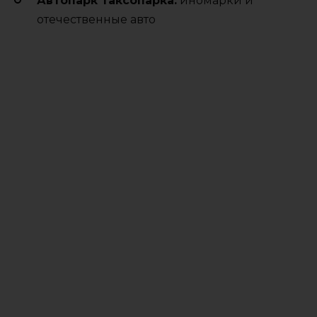
Автопарк таксопарка:
иномарки и
отечественные авто