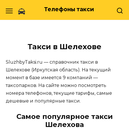
Skip
Телефоны такси
to
content
Такси в Шелехове
SluzhbyTaksi.ru — справочник такси в
Шелехове (Иркутская область). На текущий
момент в базе имеется 9 компаний —
таксопарков. На сайте можно посмотреть
номера телефонов, текущие тарифы, самые
дешевые и популярные такси.
Самое популярное такси
Шелехова