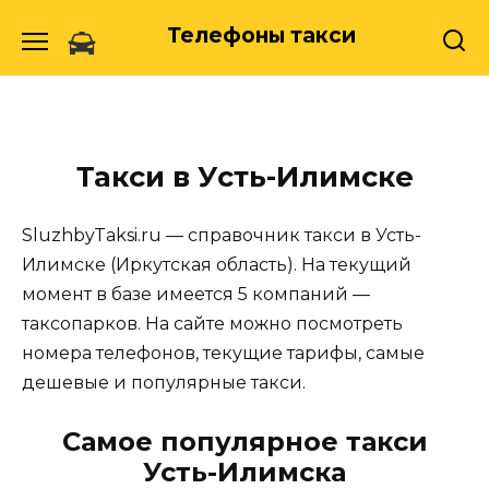
Skip
Телефоны такси
to
content
Такси в Усть-Илимске
SluzhbyTaksi.ru — справочник такси в Усть-
Илимске (Иркутская область). На текущий
момент в базе имеется 5 компаний —
таксопарков. На сайте можно посмотреть
номера телефонов, текущие тарифы, самые
дешевые и популярные такси.
Самое популярное такси
Усть-Илимска