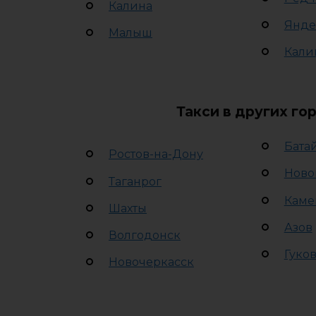
Калина
Янде
Малыш
Кали
Такси в других го
Бата
Ростов-на-Дону
Ново
Таганрог
Каме
Шахты
Азов
Волгодонск
Гуко
Новочеркасск