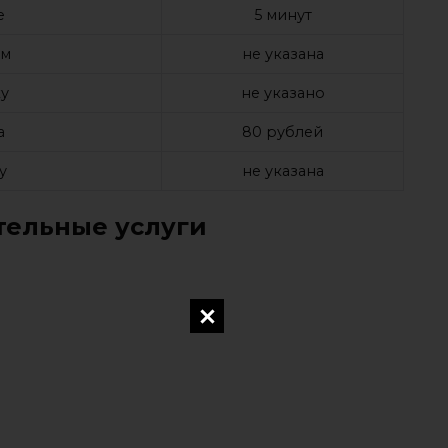
е
5 минут
ом
не указана
у
не указано
а
80 рублей
у
не указана
ельные услуги