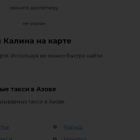
звоните диспетчеру
не указан
 Калина на карте
рте. Используя ее можно быстро найти
ые такси в Азове
зываемых такси в Азове.
тка
Малыш
такси
Минутка