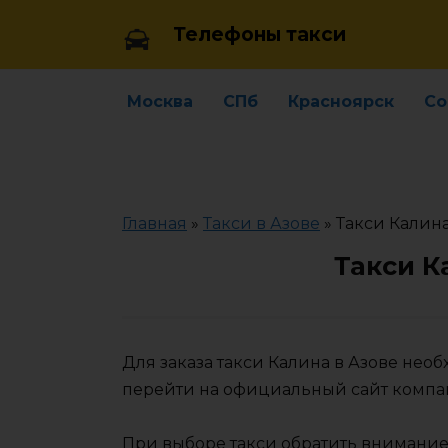
Skip
Телефоны такси
to
content
Москва
СПб
Красноярск
Со
Главная
»
Такси в Азове
»
Такси Калина
Такси К
Для заказа такси Калина в Азове нео
перейти на официальный сайт компа
При выборе такси обратить внимание