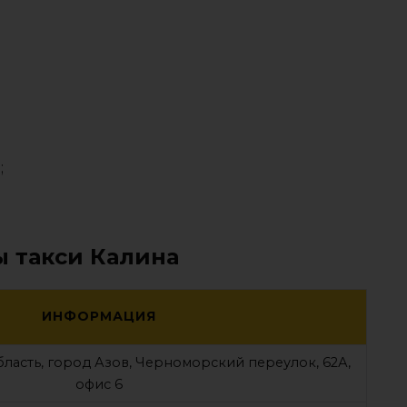
;
ы такси Калина
ИНФОРМАЦИЯ
бласть, город Азов, Черноморский переулок, 62А,
офис 6