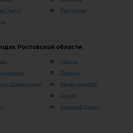
кс Такси
Ред такси
на
родах Ростовской области
йск
Сальск
шахтинск
Донецк
нск-Шахтинский
Белая Калитва
Аксай
во
Красный Сулин