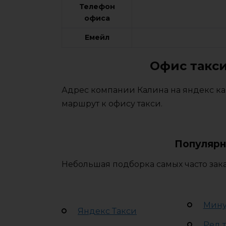
Телефон
офиса
Емейл
Офис такси
Адрес компании Калина на яндекс ка
маршрут к офису такси.
Популярн
Небольшая подборка самых часто зака
Мину
Яндекс Такси
Ред 