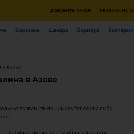
ДОБАВИТЬ ТАКСИ
РЕКЛАМА НА С
чи
Воронеж
Самара
Барнаул
Екатерин
 в Азове
алина в Азове
бходимо позвонить по номеру телефона либо
нии.
 на наличие возможности оплатить картой,