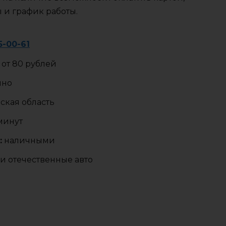
ы и график работы.
5-00-61
от 80 рублей
чно
ская область
 минут
:
наличными
и отечественные авто