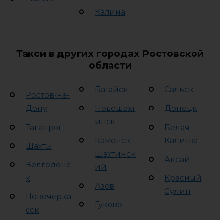
Калина
Такси в других городах Ростовской
области
Батайск
Сальск
Ростов-на-
Дону
Новошахт
Донецк
инск
Таганрог
Белая
Каменск-
Калитва
Шахты
Шахтинск
Аксай
Волгодонс
ий
к
Красный
Азов
Сулин
Новочерка
Гуково
сск