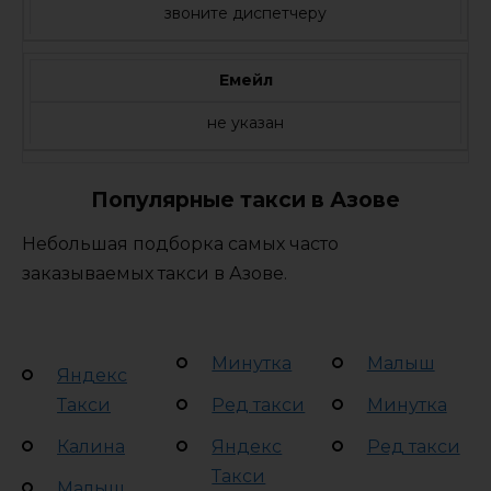
звоните диспетчеру
Емейл
не указан
Популярные такси в Азове
Небольшая подборка самых часто
заказываемых такси в Азове.
Минутка
Малыш
Яндекс
Такси
Ред такси
Минутка
Калина
Яндекс
Ред такси
Такси
Малыш