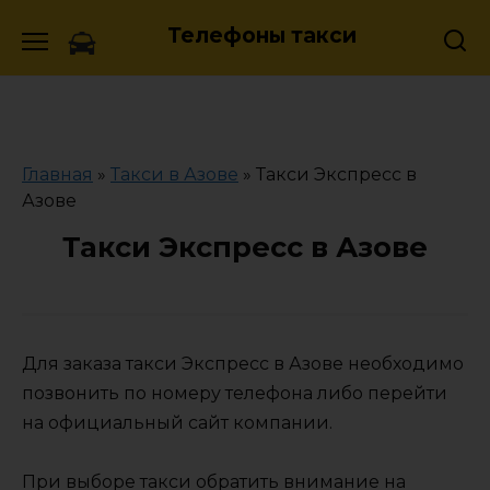
Skip
Телефоны такси
to
content
Главная
»
Такси в Азове
»
Такси Экспресс в
Азове
Такси Экспресс в Азове
Для заказа такси Экспресс в Азове необходимо
позвонить по номеру телефона либо перейти
на официальный сайт компании.
При выборе такси обратить внимание на