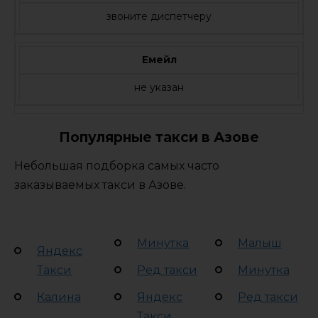
звоните диспетчеру
Емейл
не указан
Популярные такси в Азове
Небольшая подборка самых часто
заказываемых такси в Азове.
Минутка
Малыш
Яндекс
Такси
Ред такси
Минутка
Калина
Яндекс
Ред такси
Такси