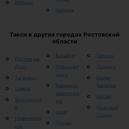
Малыш
Калина
Такси в других городах Ростовской
области
Батайск
Сальск
Ростов-на-
Дону
Новошахт
Донецк
инск
Таганрог
Белая
Каменск-
Калитва
Шахты
Шахтинск
Аксай
Волгодонс
ий
к
Красный
Азов
Сулин
Новочерка
Гуково
сск