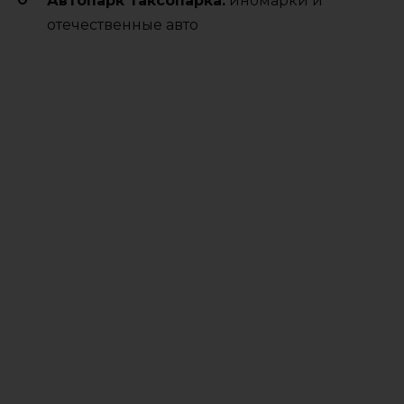
Автопарк таксопарка:
иномарки и
отечественные авто