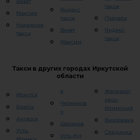
Везет
такси
Яндекс
Максим
такси
Поехали
Надежное
Везет
Яндекс
такси
такси
Максим
Такси в других городах Иркутской
области
е
Железног
Иркутск
орск-
Черемхов
Братск
Илимский
о
Ангарск
Вихоревка
Шелехов
Усть-
Слюдянка
Усть-Кут
Илимск