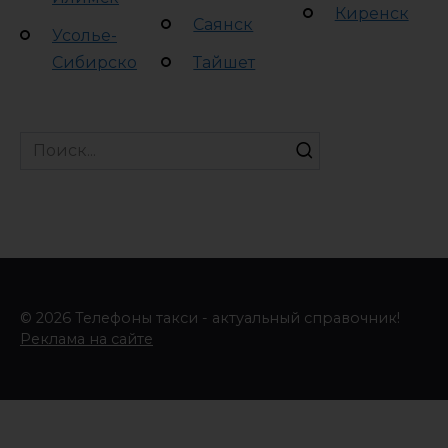
Киренск
Саянск
Усолье-
Сибирско
Тайшет
Search
for:
© 2026 Телефоны такси - актуальный справочник!
Реклама на сайте