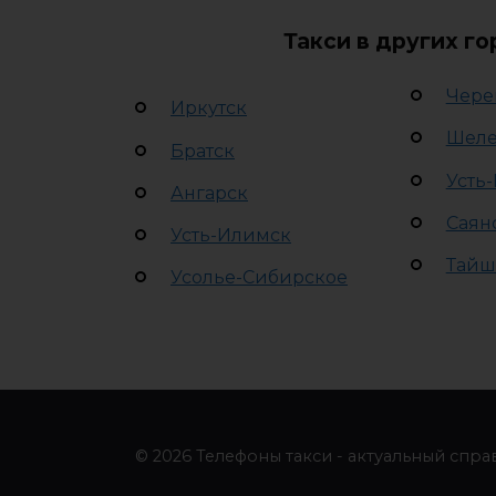
Такси в других г
Чере
Иркутск
Шеле
Братск
Усть-
Ангарск
Саян
Усть-Илимск
Тайш
Усолье-Сибирское
© 2026 Телефоны такси - актуальный спра