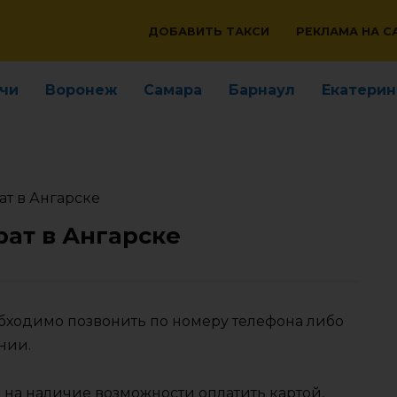
ДОБАВИТЬ ТАКСИ
РЕКЛАМА НА С
чи
Воронеж
Самара
Барнаул
Екатерин
ат в Ангарске
рат в Ангарске
еобходимо позвонить по номеру телефона либо
нии.
 на наличие возможности оплатить картой,