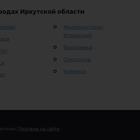
ородах Иркутской области
мхово
Железногорск-
Илимский
хов
Вихоревка
Кут
Слюдянка
ск
Киренск
ет
вочник!
Реклама на сайте