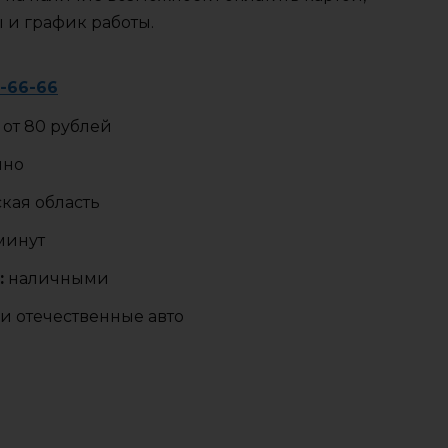
ы и график работы.
2-66-66
от 80 рублей
чно
кая область
 минут
:
наличными
и отечественные авто