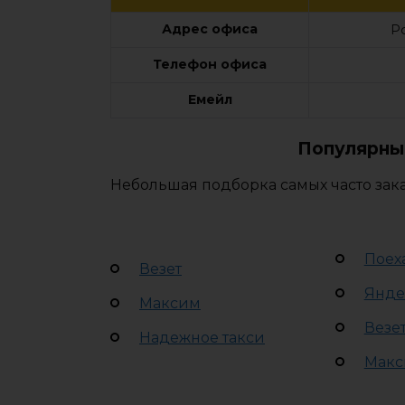
Адрес офиса
Р
Телефон офиса
Емейл
Популярные
Небольшая подборка самых часто зака
Поех
Везет
Янде
Максим
Везе
Надежное такси
Макс