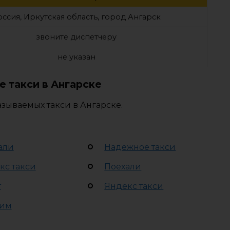
оссия, Иркутская область, город Ангарск
звоните диспетчеру
не указан
 такси в Ангарске
зываемых такси в Ангарске.
али
Надежное такси
кс такси
Поехали
т
Яндекс такси
им