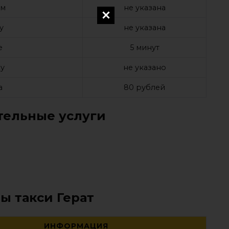
ом
не указана
у
не указана
е
5 минут
у
не указано
а
80 рублей
ельные услуги
ы такси Герат
ИНФОРМАЦИЯ