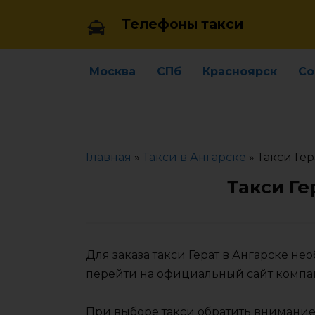
Skip
Телефоны такси
to
content
Москва
СПб
Красноярск
Со
Главная
»
Такси в Ангарске
»
Такси Гер
Такси Ге
Для заказа такси Герат в Ангарске н
перейти на официальный сайт компа
При выборе такси обратить внимание