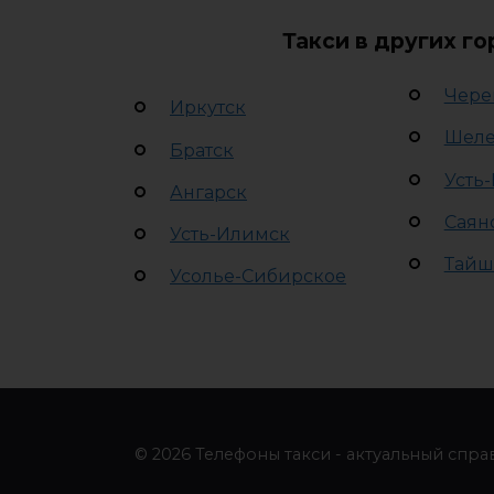
Такси в других г
Чере
Иркутск
Шеле
Братск
Усть-
Ангарск
Саян
Усть-Илимск
Тайш
Усолье-Сибирское
© 2026 Телефоны такси - актуальный спра