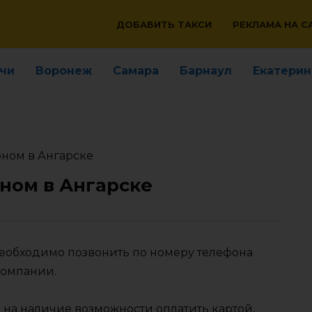
ДОБАВИТЬ ТАКСИ
РЕКЛАМА НА С
чи
Воронеж
Самара
Барнаул
Екатерин
оном в Ангарске
ном в Ангарске
необходимо позвонить по номеру телефона
компании.
 на наличие возможности оплатить картой,