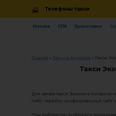
Skip
Телефоны такси
to
content
Москва
СПб
Красноярск
Со
Главная
»
Такси в Ангарске
»
Такси Эк
Такси Эко
Для заказа такси Эконом в Ангарске 
либо перейти на официальный сайт 
При выборе такси обратить внимание