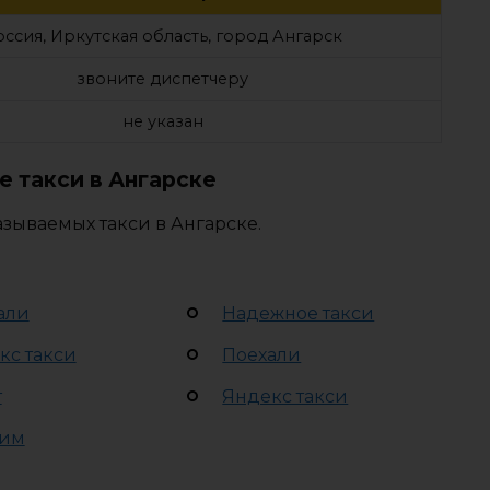
оссия, Иркутская область, город Ангарск
звоните диспетчеру
не указан
 такси в Ангарске
зываемых такси в Ангарске.
али
Надежное такси
кс такси
Поехали
т
Яндекс такси
им