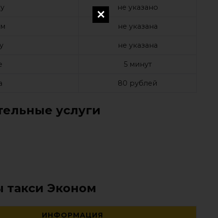
у
не указано
ом
не указана
у
не указана
е
5 минут
а
80 рублей
ельные услуги
ы такси Эконом
ИНФОРМАЦИЯ