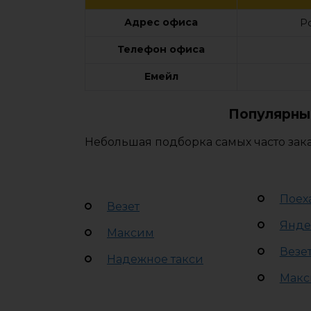
Адрес офиса
Р
Телефон офиса
Емейл
Популярные
Небольшая подборка самых часто зака
Поех
Везет
Янде
Максим
Везе
Надежное такси
Макс