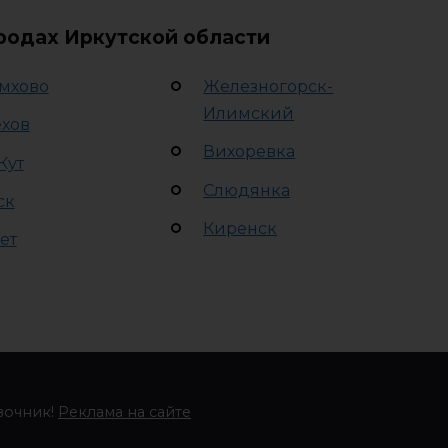
ородах Иркутской области
мхово
Железногорск-
Илимский
хов
Вихоревка
Кут
Слюдянка
ск
Киренск
ет
вочник!
Реклама на сайте