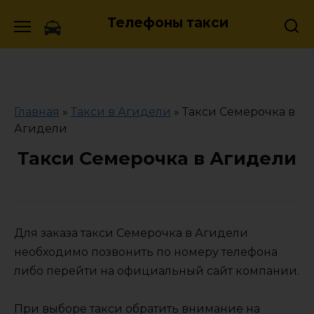
Skip
Телефоны такси
to
content
Главная
»
Такси в Агидели
»
Такси Семерочка в
Агидели
Такси Семерочка в Агидели
Для заказа такси Семерочка в Агидели
необходимо позвонить по номеру телефона
либо перейти на официальный сайт компании.
При выборе такси обратить внимание на