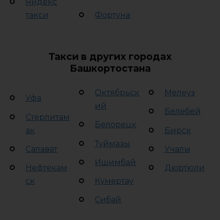
Яндекс
такси
Фортуна
Такси в других городах
Башкортостана
Октябрьск
Мелеуз
Уфа
ий
Белебей
Стерлитам
Белорецк
ак
Бирск
Туймазы
Салават
Учалы
Ишимбай
Нефтекам
Дюртюли
ск
Кумертау
Сибай