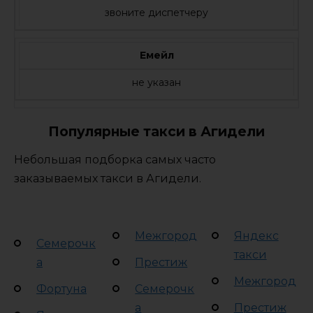
звоните диспетчеру
Емейл
не указан
Популярные такси в Агидели
Небольшая подборка самых часто
заказываемых такси в Агидели.
Межгород
Яндекс
Семерочк
такси
а
Престиж
Межгород
Фортуна
Семерочк
а
Престиж