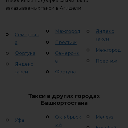
Небольшая подборка самых часто
заказываемых такси в Агидели.
Межгород
Яндекс
Семерочк
такси
а
Престиж
Межгород
Фортуна
Семерочк
а
Престиж
Яндекс
такси
Фортуна
Такси в других городах
Башкортостана
Октябрьск
Мелеуз
Уфа
ий
Белебей