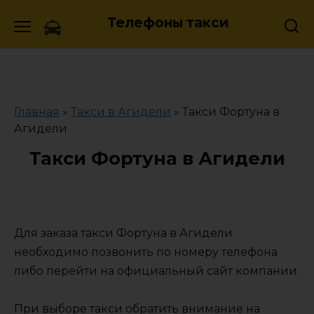
Skip
Телефоны такси
to
content
Главная
»
Такси в Агидели
»
Такси Фортуна в
Агидели
Такси Фортуна в Агидели
Для заказа такси Фортуна в Агидели
необходимо позвонить по номеру телефона
либо перейти на официальный сайт компании.
При выборе такси обратить внимание на