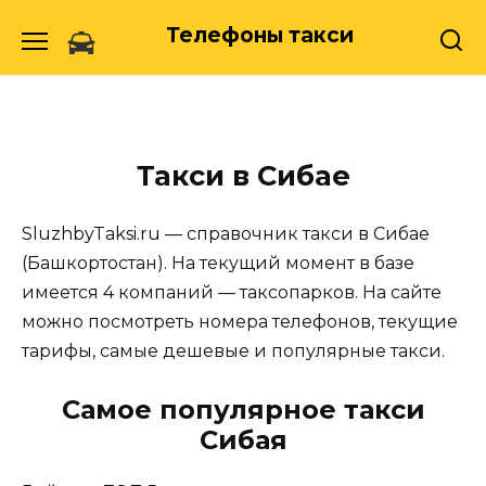
Skip
Телефоны такси
to
content
Такси в Сибае
SluzhbyTaksi.ru — справочник такси в Сибае
(Башкортостан). На текущий момент в базе
имеется 4 компаний — таксопарков. На сайте
можно посмотреть номера телефонов, текущие
тарифы, самые дешевые и популярные такси.
Самое популярное такси
Сибая