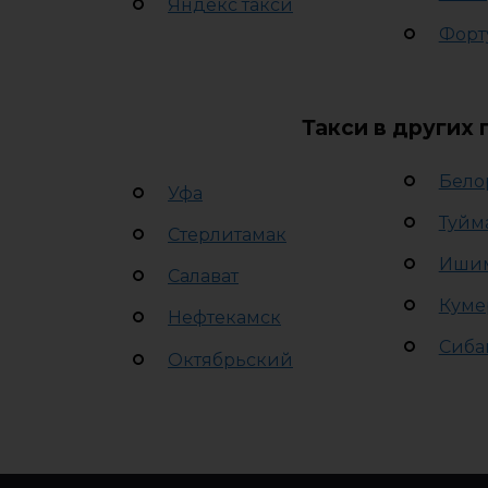
Яндекс такси
Форт
Такси в других
Бело
Уфа
Туйм
Стерлитамак
Иши
Салават
Куме
Нефтекамск
Сиба
Октябрьский