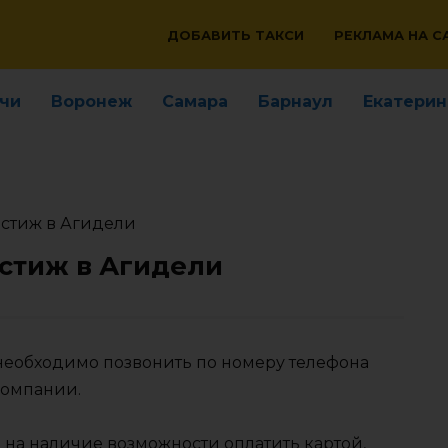
ДОБАВИТЬ ТАКСИ
РЕКЛАМА НА С
чи
Воронеж
Самара
Барнаул
Екатерин
естиж в Агидели
стиж в Агидели
 необходимо позвонить по номеру телефона
компании.
 на наличие возможности оплатить картой,