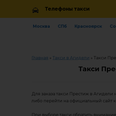
Skip
Телефоны такси
to
content
Москва
СПб
Красноярск
Со
Главная
»
Такси в Агидели
»
Такси Пр
Такси Пре
Для заказа такси Престиж в Агидели
либо перейти на официальный сайт 
При выборе такси обратить внимание