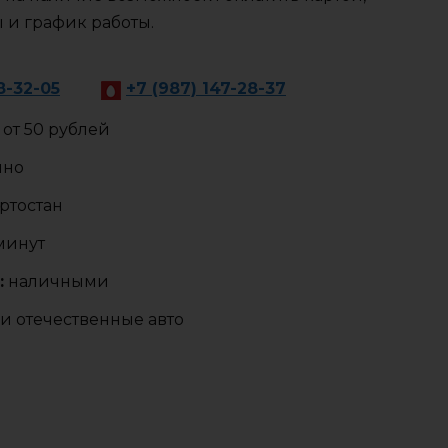
ы и график работы.
8-32-05
+7 (987) 147-28-37
от 50 рублей
чно
ртостан
 минут
:
наличными
и отечественные авто