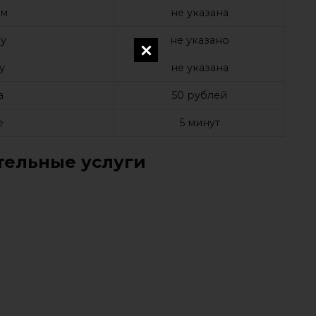
ом
не указана
у
не указано
у
не указана
а
50 рублей
е
5 минут
ельные услуги