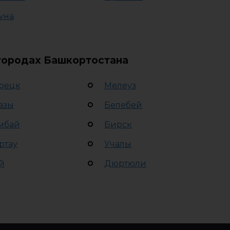
уна
 городах Башкортостана
рецк
Мелеуз
азы
Белебей
мбай
Бирск
ртау
Учалы
й
Дюртюли