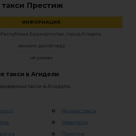
 такси Престиж
ИНФОРМАЦИЯ
 Республика Башкортостан, город Агидель
звоните диспетчеру
не указан
е такси в Агидели
азываемых такси в Агидели.
ород
Яндекс такси
тиж
Межгород
рочка
Престиж