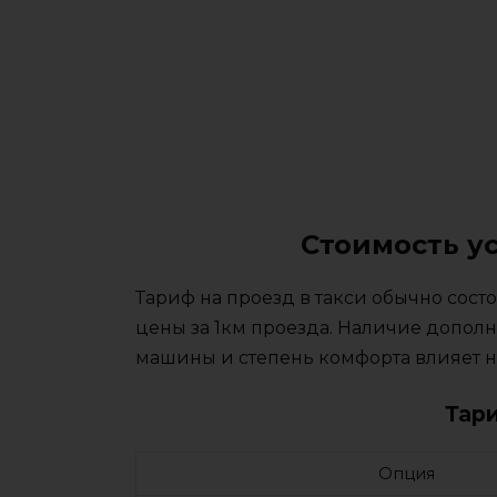
Стоимость у
Тариф на проезд в такси обычно сос
цены за 1км проезда. Наличие дополн
машины и степень комфорта влияет на
Тар
Опция