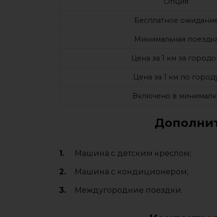
Опция
Бесплатное ожидани
Минимальная поездк
Цена за 1 км за город
Цена за 1 км по город
Включено в минималк
Дополнит
Машина с детским креслом;
Машина с кондиционером;
Междугородние поездки.