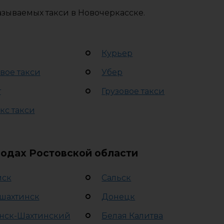
азываемых такси в Новочеркасске.
Курьер
вое такси
Убер
т
Грузовое такси
кс такси
родах Ростовской области
йск
Сальск
шахтинск
Донецк
нск-Шахтинский
Белая Калитва