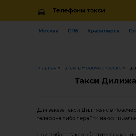
Skip
Телефоны такси
to
content
Москва
СПб
Красноярск
Со
Главная
»
Такси в Новочеркасске
»
Так
Такси Дилижа
Для заказа такси Дилижанс в Новоче
телефона либо перейти на официаль
При выборе такси обратить внимание