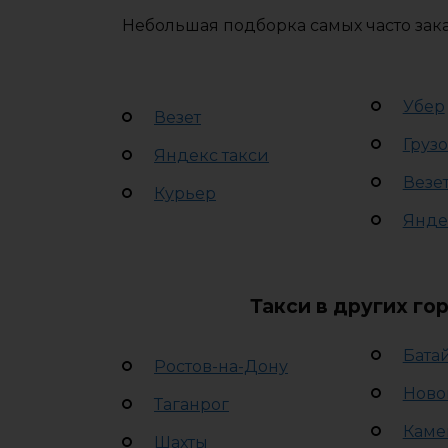
Небольшая подборка самых часто зак
Убер
Везет
Грузо
Яндекс такси
Везе
Курьер
Янде
Такси в других го
Бата
Ростов-на-Дону
Ново
Таганрог
Каме
Шахты