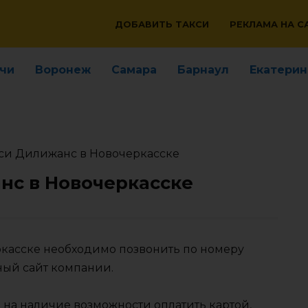
ДОБАВИТЬ ТАКСИ
РЕКЛАМА НА С
чи
Воронеж
Самара
Барнаул
Екатерин
си Дилижанс в Новочеркасске
нс в Новочеркасске
ркасске необходимо позвонить по номеру
ный сайт компании.
 на наличие возможности оплатить картой,