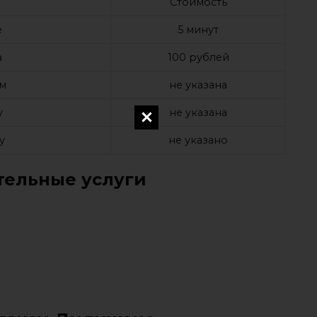
Стоимость
е
5 минут
а
100 рублей
ом
не указана
у
не указана
у
не указано
ельные услуги