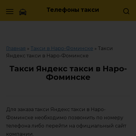
Skip
Телефоны такси
to
content
Главная
»
Такси в Наро-Фоминске
»
Такси
Яндекс такси в Наро-Фоминске
Такси Яндекс такси в Наро-
Фоминске
Для заказа такси Яндекс такси в Наро-
Фоминске необходимо позвонить по номеру
телефона либо перейти на официальный сайт
компании.