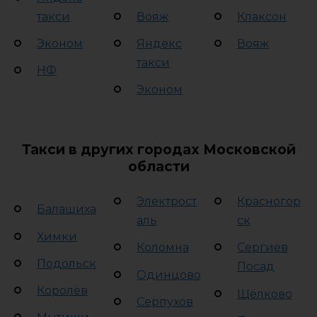
такси
Вояж
Клаксон
Эконом
Яндекс
Вояж
такси
НФ
Эконом
Такси в других городах Московской
области
Электрост
Красногор
Балашиха
аль
ск
Химки
Коломна
Сергиев
Подольск
Посад
Одинцово
Королёв
Щёлково
Серпухов