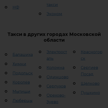
такси
НФ
Эконом
Такси в других городах Московской
области
Электрост
Красногор
Балашиха
аль
ск
Химки
Коломна
Сергиев
Подольск
Посад
Одинцово
Королёв
Щёлково
Серпухов
Мытищи
Пушкино
Орехово-
Люберцы
Зуево