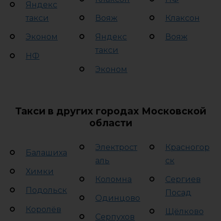
Яндекс
такси
Вояж
Клаксон
Эконом
Яндекс
Вояж
такси
НФ
Эконом
Такси в других городах Московской
области
Электрост
Красногор
Балашиха
аль
ск
Химки
Коломна
Сергиев
Подольск
Посад
Одинцово
Королёв
Щёлково
Серпухов