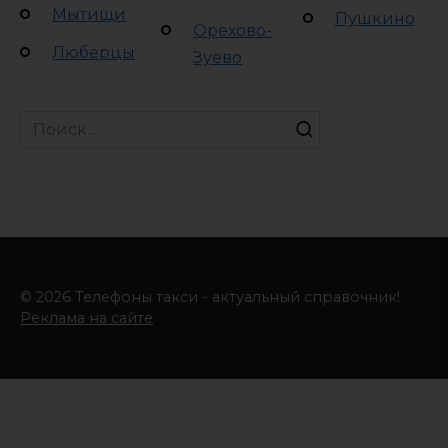
Мытищи
Пушкино
Орехово-
Люберцы
Зуево
Search
for:
© 2026 Телефоны такси - актуальный справочник!
Реклама на сайте