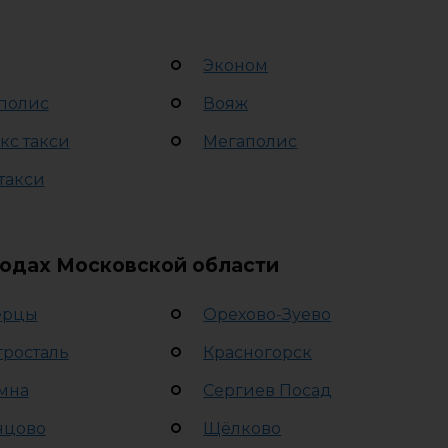
Эконом
полис
Вояж
кс такси
Мегаполис
такси
родах Московской области
ерцы
Орехово-Зуево
тросталь
Красногорск
мна
Сергиев Посад
нцово
Щёлково