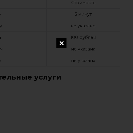
Стоимость
е
5 минут
у
не указано
а
100 рублей
ом
не указана
у
не указана
ельные услуги