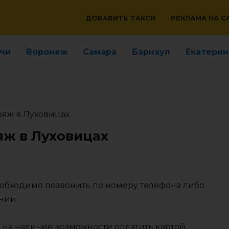
ДОБАВИТЬ ТАКСИ
РЕКЛАМА НА С
чи
Воронеж
Самара
Барнаул
Екатерин
ояж в Луховицах
яж в Луховицах
еобходимо позвонить по номеру телефона либо
нии.
 на наличие возможности оплатить картой,