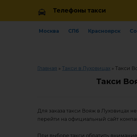
Skip
Телефоны такси
to
content
Москва
СПб
Красноярск
Со
Главная
»
Такси в Луховицах
»
Такси В
Такси Во
Для заказа такси Вояж в Луховицах н
перейти на официальный сайт компа
При выборе такси обратить внимание