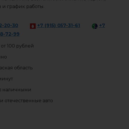
ы и график работы.
2-20-30
+7 (915) 057-31-61
+7
58-72-99
от 100 рублей
чно
ская область
 минут
:
наличными
и отечественные авто