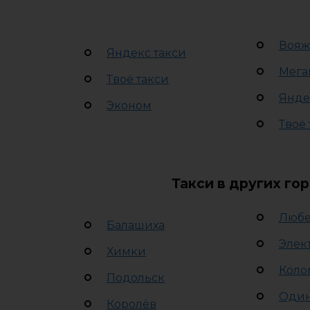
Вояж
Яндекс такси
Мега
Твоё такси
Янде
Эконом
Твоё 
Такси в других го
Люб
Балашиха
Элек
Химки
Коло
Подольск
Оди
Королёв