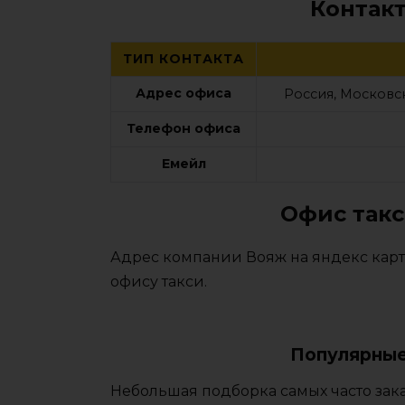
Контак
ТИП КОНТАКТА
Адрес офиса
Россия, Московск
Телефон офиса
Емейл
Офис такс
Адрес компании Вояж на яндекс карт
офису такси.
Популярные
Небольшая подборка самых часто зака