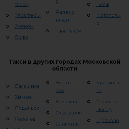
с
такси
Вояж
Яндекс
Твоё такси
Мегаполи
такси
с
Эконом
Твоё такси
Вояж
Такси в других городах Московской
области
Электрост
Красногор
Балашиха
аль
ск
Химки
Коломна
Сергиев
Подольск
Посад
Одинцово
Королёв
Щёлково
Серпухов