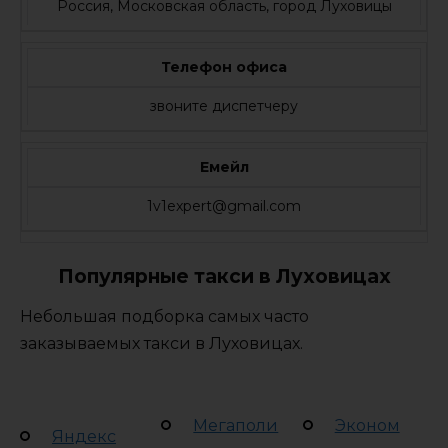
Россия, Московская область, город Луховицы
Телефон офиса
звоните диспетчеру
Емейл
1v1expert@gmail.com
Популярные такси в Луховицах
Небольшая подборка самых часто
заказываемых такси в Луховицах.
Мегаполи
Эконом
Яндекс