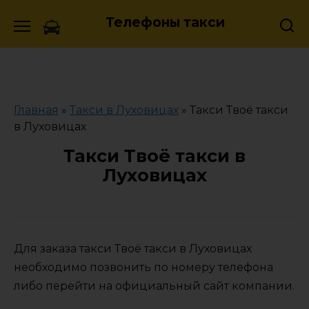
Skip
Телефоны такси
to
content
Главная
»
Такси в Луховицах
»
Такси Твоё такси
в Луховицах
Такси Твоё такси в
Луховицах
Для заказа такси Твоё такси в Луховицах
необходимо позвонить по номеру телефона
либо перейти на официальный сайт компании.