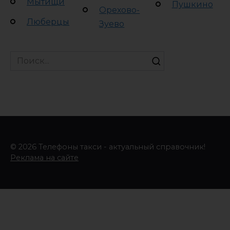
Мытищи
Пушкино
Орехово-
Люберцы
Зуево
Search
for:
© 2026 Телефоны такси - актуальный справочник!
Реклама на сайте