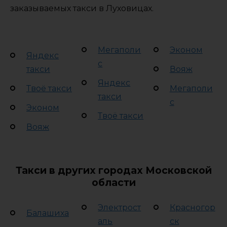
заказываемых такси в Луховицах.
Мегаполи
Эконом
Яндекс
с
такси
Вояж
Яндекс
Твоё такси
Мегаполи
такси
с
Эконом
Твоё такси
Вояж
Такси в других городах Московской
области
Электрост
Красногор
Балашиха
аль
ск