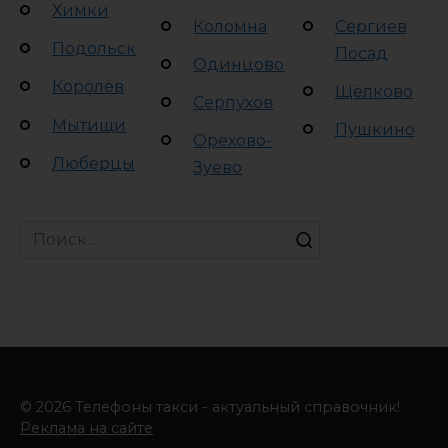
Химки
Коломна
Сергиев
Подольск
Посад
Одинцово
Королёв
Щёлково
Серпухов
Мытищи
Пушкино
Орехово-
Люберцы
Зуево
Search
for:
© 2026 Телефоны такси - актуальный справочник!
Реклама на сайте