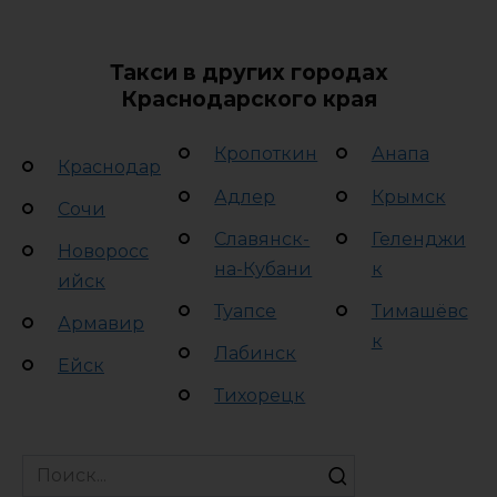
Такси в других городах
Краснодарского края
Кропоткин
Анапа
Краснодар
Адлер
Крымск
Сочи
Славянск-
Геленджи
Новоросс
на-Кубани
к
ийск
Туапсе
Тимашёвс
Армавир
к
Лабинск
Ейск
Тихорецк
Search
for: