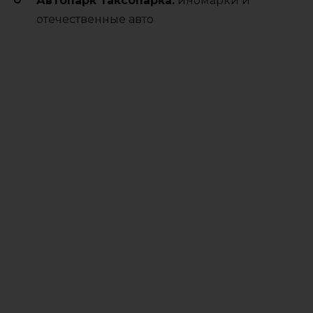
Автопарк таксопарка:
иномарки и
отечественные авто