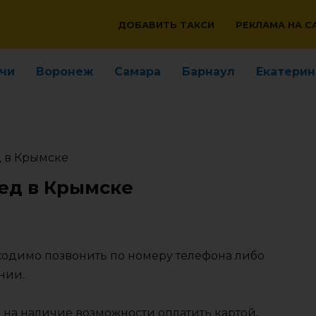
ДОБАВИТЬ ТАКСИ
РЕКЛАМА НА С
чи
Воронеж
Самара
Барнаул
Екатерин
д в Крымске
ед в Крымске
бходимо позвонить по номеру телефона либо
нии.
 на наличие возможности оплатить картой,