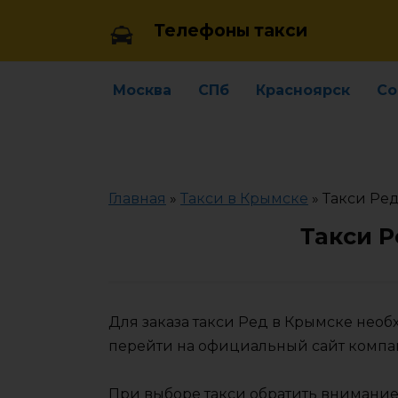
Skip
Телефоны такси
to
content
Москва
СПб
Красноярск
Со
Главная
»
Такси в Крымске
»
Такси Ре
Такси Р
Для заказа такси Ред в Крымске нео
перейти на официальный сайт компа
При выборе такси обратить внимание