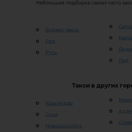
Небольшая подборка самых часто зак
Сату
Яндекс такси
Каск
Ред
Янде
Русь
Ред
Такси в других го
Кроп
Краснодар
Адле
Сочи
Слав
Новороссийск