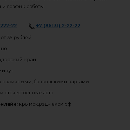
ы и график работы.
-222-22
+7 (86131) 2-22-22
от 35 рублей
чно
одарский край
 минут
:
наличными, банковскими картами
и отечественные авто
онлайн:
крымск.рэд-такси.рф