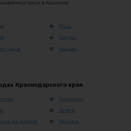
азываемых такси в Крымске.
рн
Русь
ад
Сатурн
кс такси
Каскад
родах Краснодарского края
откин
Тихорецк
р
Анапа
янск-на-Кубани
Крымск