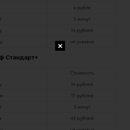
4 рубля
е
5 минут
у
14 рублей
у
не указано
ф Стандарт+
Стоимость
у
14 рублей
ом
17 рублей
е
5 минут
а
45 рублей
у
не указано