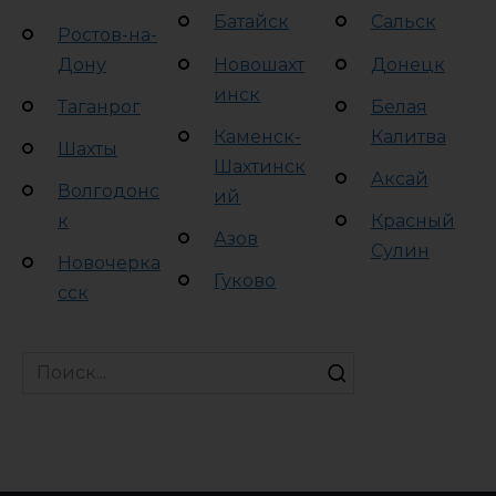
Батайск
Сальск
Ростов-на-
Дону
Новошахт
Донецк
инск
Таганрог
Белая
Каменск-
Калитва
Шахты
Шахтинск
Аксай
Волгодонс
ий
к
Красный
Азов
Сулин
Новочерка
Гуково
сск
Search
for: