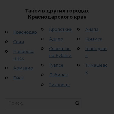
Такси в других городах
Краснодарского края
Кропоткин
Анапа
Краснодар
Адлер
Крымск
Сочи
Славянск-
Геленджи
Новоросс
на-Кубани
к
ийск
Туапсе
Тимашёвс
Армавир
к
Лабинск
Ейск
Тихорецк
Search
for: