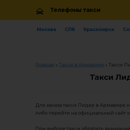
Skip
Телефоны такси
to
content
Москва
СПб
Красноярск
Со
Главная
»
Такси в Армавире
»
Такси Л
Такси Ли
Для заказа такси Лидер в Армавире 
либо перейти на официальный сайт 
При выборе такси обратить внимание