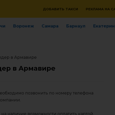
ДОБАВИТЬ ТАКСИ
РЕКЛАМА НА С
чи
Воронеж
Самара
Барнаул
Екатерин
идер в Армавире
дер в Армавире
необходимо позвонить по номеру телефона
компании.
 на наличие возможности оплатить картой,