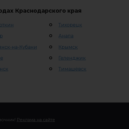
родах Краснодарского края
откин
Тихорецк
р
Анапа
янск-на-Кубани
Крымск
се
Геленджик
нск
Тимашёвск
вочник!
Реклама на сайте