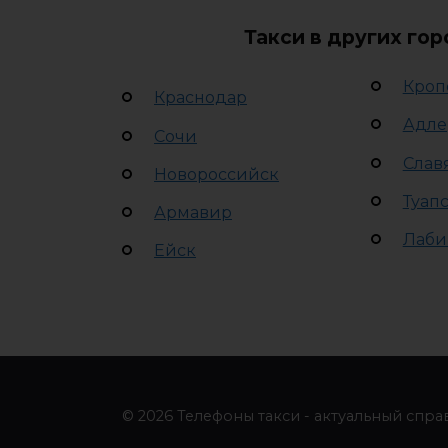
Такси в других го
Кроп
Краснодар
Адле
Сочи
Слав
Новороссийск
Туап
Армавир
Лаби
Ейск
© 2026 Телефоны такси - актуальный спра