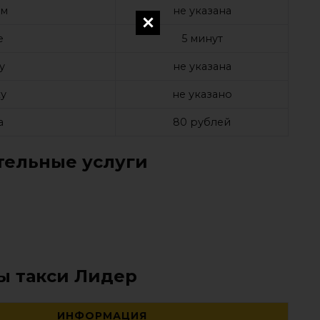
ом
не указана
е
5 минут
у
не указана
у
не указано
а
80 рублей
ельные услуги
ы такси Лидер
ИНФОРМАЦИЯ