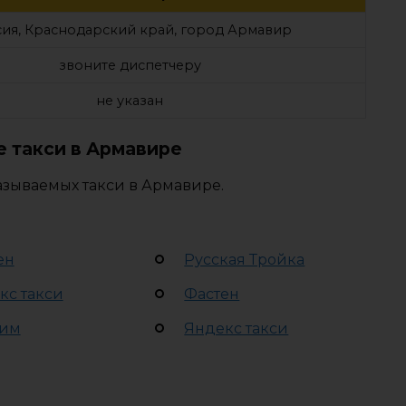
ия, Краснодарский край, город Армавир
звоните диспетчеру
не указан
 такси в Армавире
азываемых такси в Армавире.
ен
Русская Тройка
кс такси
Фастен
им
Яндекс такси