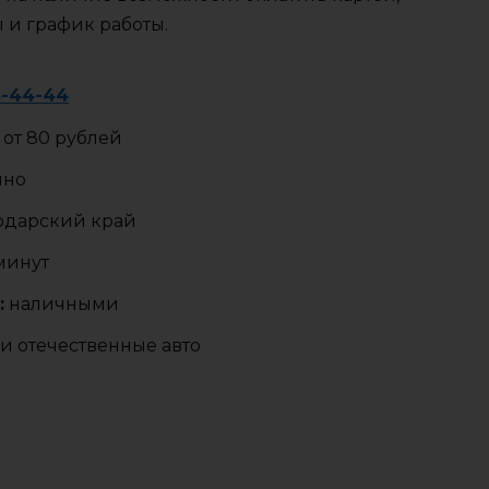
ы и график работы.
5-44-44
от 80 рублей
чно
одарский край
 минут
:
наличными
и отечественные авто