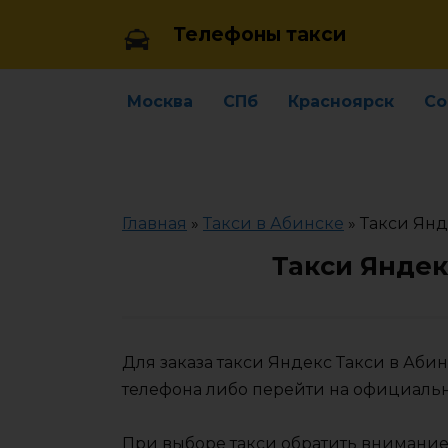
Skip
Телефоны такси
to
content
Москва
СПб
Красноярск
Со
Главная
»
Такси в Абинске
»
Такси Янд
Такси Яндек
Для заказа такси Яндекс Такси в Аби
телефона либо перейти на официаль
При выборе такси обратить внимание