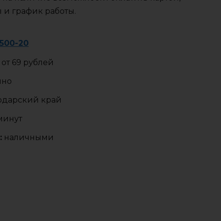
ы и график работы.
-500-20
от 69 рублей
чно
одарский край
 минут
:
наличными