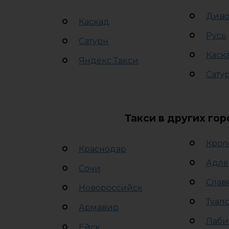
Див
Каскад
Русь
Сатурн
Каск
Яндекс Такси
Сату
Такси в других го
Кроп
Краснодар
Адле
Сочи
Слав
Новороссийск
Туап
Армавир
Лаби
Ейск