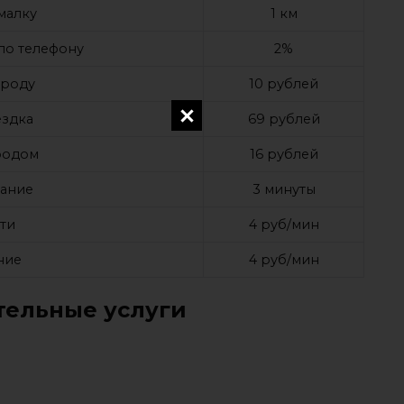
малку
1 км
 по телефону
2%
ороду
10 рублей
ездка
69 рублей
ородом
16 рублей
дание
3 минуты
ти
4 руб/мин
ние
4 руб/мин
ельные услуги