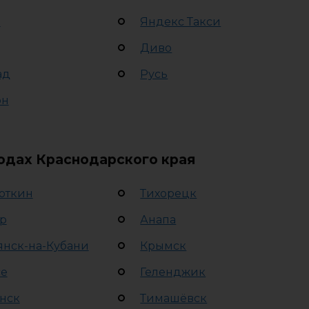
о
Яндекс Такси
Диво
ад
Русь
рн
родах Краснодарского края
откин
Тихорецк
р
Анапа
янск-на-Кубани
Крымск
се
Геленджик
нск
Тимашёвск