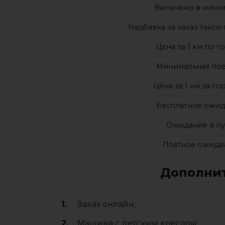
Включено в мини
Надбавка за заказ такси
Цена за 1 км по г
Минимальная по
Цена за 1 км за г
Бесплатное ожи
Ожидание в пу
Платное ожида
Дополнит
Заказ онлайн;
Машина с детским креслом;