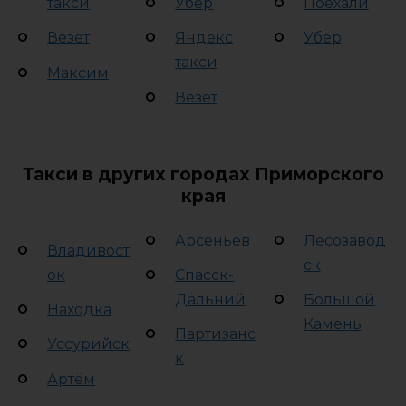
такси
Убер
Поехали
Везет
Яндекс
Убер
такси
Максим
Везет
Такси в других городах Приморского
края
Арсеньев
Лесозавод
Владивост
ск
ок
Спасск-
Дальний
Большой
Находка
Камень
Партизанс
Уссурийск
к
Артём