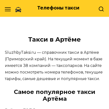
Skip
Телефоны такси
to
content
Такси в Артёме
SluzhbyTaksi.ru — справочник такси в Артёме
(Приморский край). На текущий момент в базе
имеется 38 компаний — таксопарков. На сайте
можно посмотреть номера телефонов, текущие
тарифы, самые дешевые и популярные такси.
Самое популярное такси
Артёма