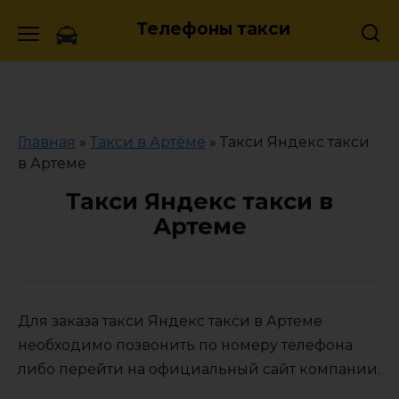
Skip
Телефоны такси
to
content
Главная
»
Такси в Артёме
»
Такси Яндекс такси
в Артеме
Такси Яндекс такси в
Артеме
Для заказа такси Яндекс такси в Артеме
необходимо позвонить по номеру телефона
либо перейти на официальный сайт компании.