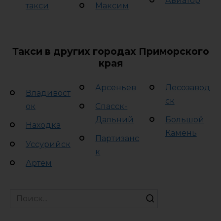
Авиатор
такси
Максим
Такси в других городах Приморского
края
Арсеньев
Лесозавод
Владивост
ск
ок
Спасск-
Дальний
Большой
Находка
Камень
Партизанс
Уссурийск
к
Артём
Search
for: